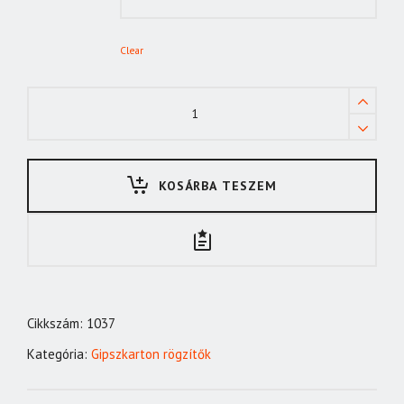
Clear
Gipszkarton
csavar
fém
3,5x35
KOSÁRBA TESZEM
quantity
Cikkszám:
1037
Kategória:
Gipszkarton rögzítők