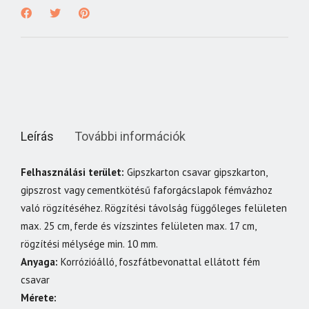
Leírás
További információk
Felhasználási terület:
Gipszkarton csavar gipszkarton,
gipszrost vagy cementkötésű faforgácslapok fémvázhoz
való rögzítéséhez. Rögzítési távolság függőleges felületen
max. 25 cm, ferde és vízszintes felületen max. 17 cm,
rögzítési mélysége min. 10 mm.
Anyaga:
Korrózióálló, foszfátbevonattal ellátott fém
csavar
Mérete: