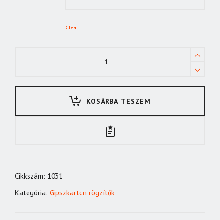
Clear
Gipszkarton
csavar
fa
3,5x25
KOSÁRBA TESZEM
quantity
Cikkszám:
1031
Kategória:
Gipszkarton rögzítők