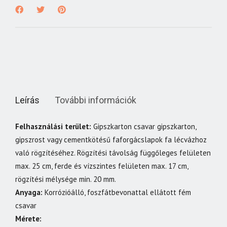
Leírás
További információk
Felhasználási terület:
Gipszkarton csavar gipszkarton,
gipszrost vagy cementkötésű faforgácslapok fa lécvázhoz
való rögzítéséhez. Rögzítési távolság függőleges felületen
max. 25 cm, ferde és vízszintes felületen max. 17 cm,
rögzítési mélysége min. 20 mm.
Anyaga:
Korrózióálló, foszfátbevonattal ellátott fém
csavar
Mérete: