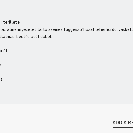
i területe:
 az álmennyezetet tartó szemes függesztőhuzal teherhordó, vasbet
lkalmas, beütős acél dübel.
cél.
m
oz
ADD A R