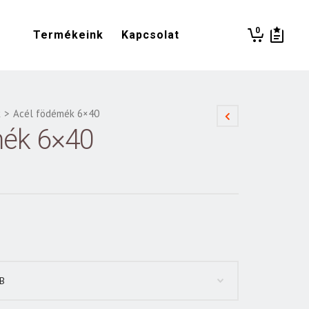
0
Termékeink
Kapcsolat
k
>
Acél födémék 6×40
mék 6×40