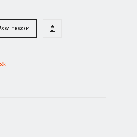
ÁRBA TESZEM
tők