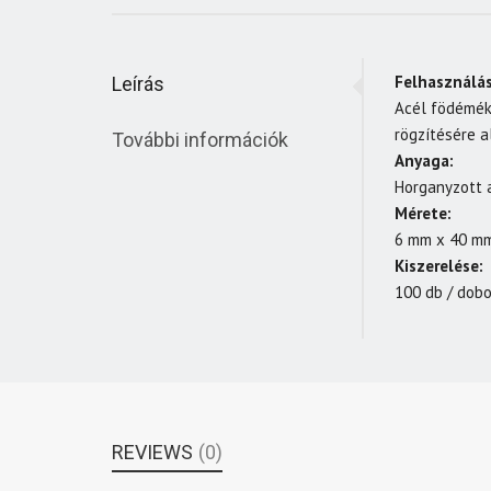
Felhasználás
Leírás
Acél födémék
rögzítésére a
További információk
Anyaga:
Horganyzott a
Mérete:
6 mm x 40 m
Ki
szerelése:
100 db / dob
REVIEWS
(0)