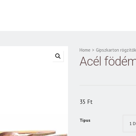
Home
>
Gipszkarton rögzítő
Acél födé
35
Ft
Típus