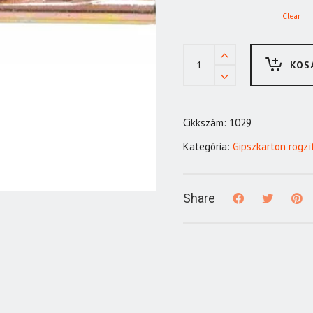
Clear
Acél
KOS
födémék
6x40
quantity
Cikkszám:
1029
Kategória:
Gipszkarton rögzí
Share