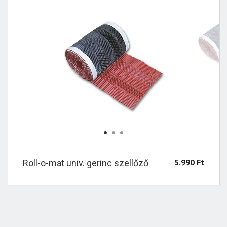
1
2
3
5.990
Ft
Roll-o-mat univ. gerinc szellőző