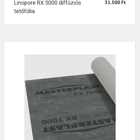
31.500
Ft
Linopore RX 5000 diffúziós
tetőfólia