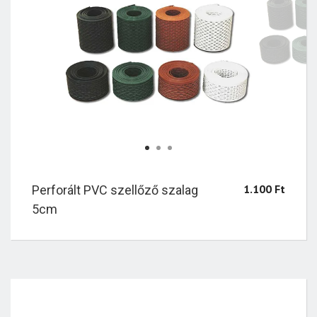
1
2
3
1.100
Ft
Perforált PVC szellőző szalag
5cm