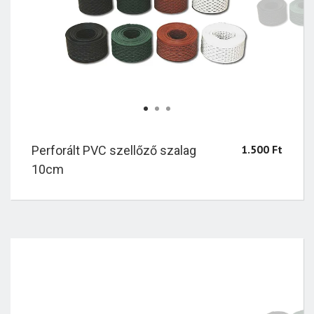
1
2
3
1.500
Ft
Perforált PVC szellőző szalag
10cm