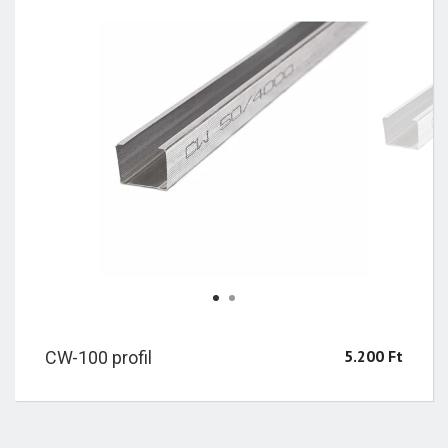
1
2
5.200
Ft
CW-100 profil