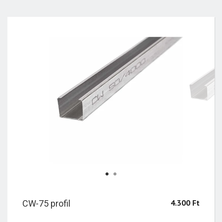
1
2
4.300
Ft
CW-75 profil