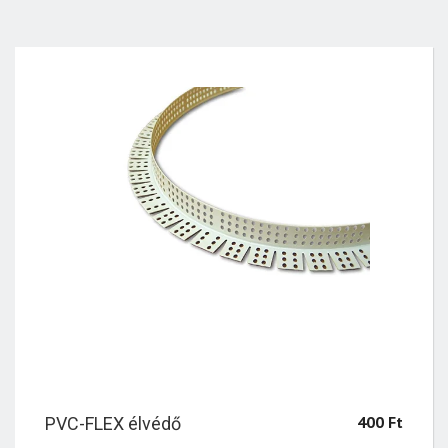
400
Ft
PVC-FLEX élvédő