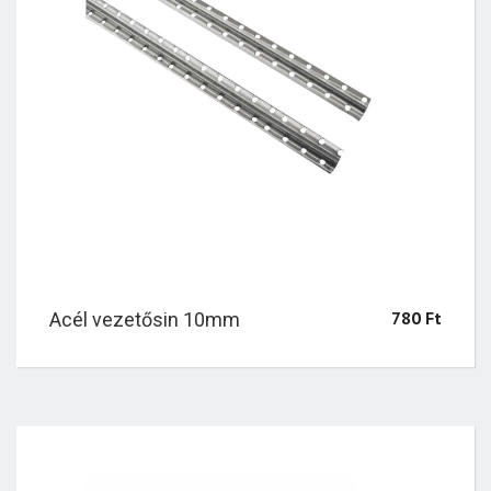
780
Ft
Acél vezetősin 10mm