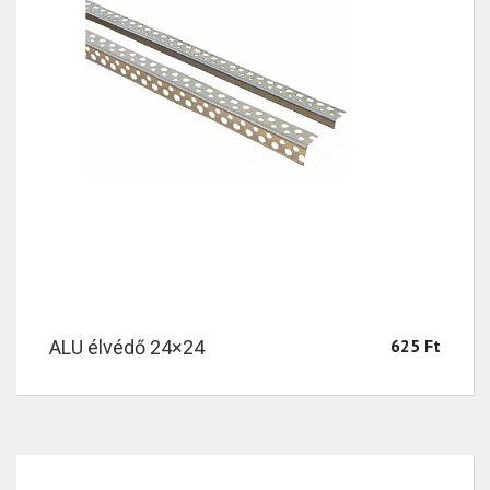
625
Ft
ALU élvédő 24×24