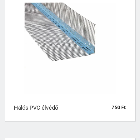
750
Ft
Hálós PVC élvédő