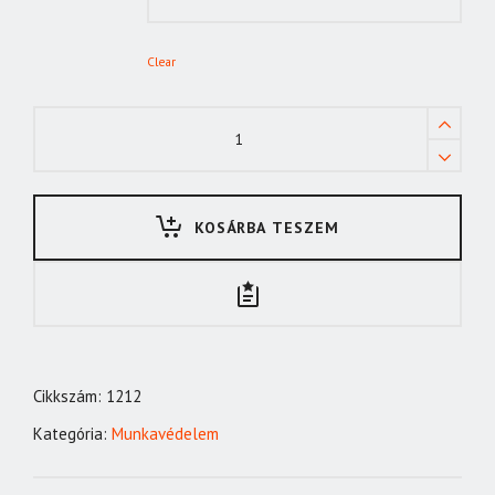
Clear
CZA9011
pettyes
cérnakesztyű
quantity
KOSÁRBA TESZEM
Cikkszám:
1212
Kategória:
Munkavédelem