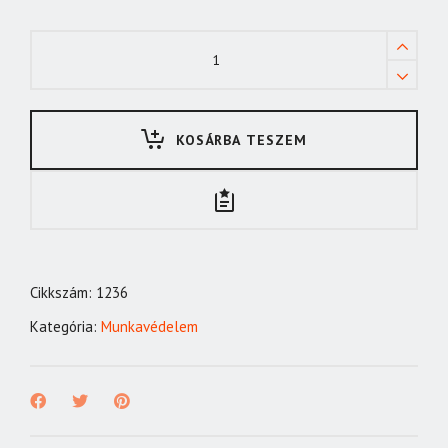
A146
téli
kesztyű
quantity
KOSÁRBA TESZEM
Cikkszám:
1236
Kategória:
Munkavédelem